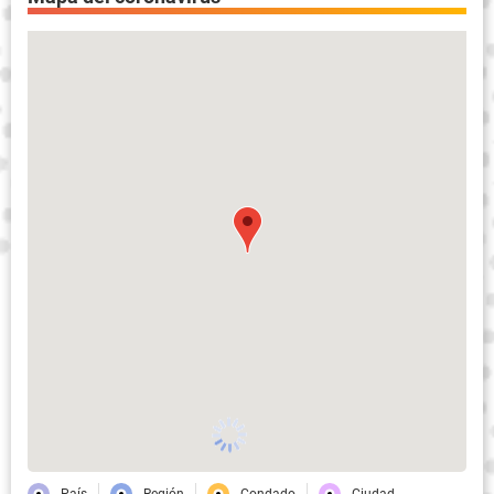
País
Región
Condado
Ciudad